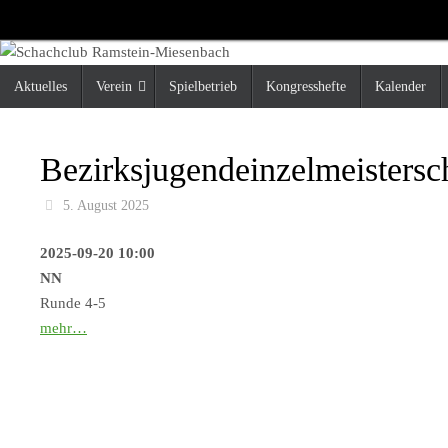
Zum
Inhalt
springen
Zum
Aktuelles
Verein
Spielbetrieb
Kongresshefte
Kalender
Inhalt
springen
Bezirksjugendeinzelmeistersc
5. August 2025
2025-09-20 10:00
NN
Runde 4-5
mehr…