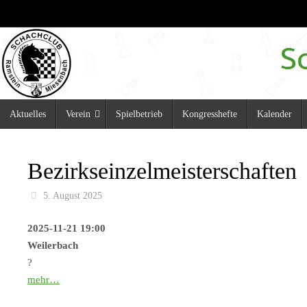
Zum
Inhalt
springen
Zum
Aktuelles
Verein
Spielbetrieb
Kongresshefte
Kalender
Inhalt
springen
Bezirkseinzelmeisterschaften
5. August 2025
2025-11-21 19:00
Weilerbach
?
mehr…