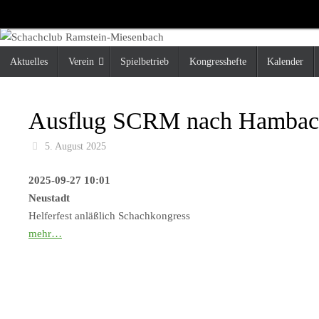
Zum
Inhalt
springen
Zum
Aktuelles
Verein
Spielbetrieb
Kongresshefte
Kalender
Inhalt
springen
Ausflug SCRM nach Hambach
5. August 2025
2025-09-27 10:01
Neustadt
Helferfest anläßlich Schachkongress
mehr…