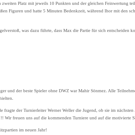
weiten Platz mit jeweils 10 Punkten und der gleichen Feinwertung teilte
ßen Figuren und hatte 5 Minuten Bedenkzeit, während Ihor mit den sch
egelverstoß, was dazu führte, dass Max die Partie für sich entscheiden k
er und der beste Spieler ohne DWZ war Mahir Sönmez. Alle Teilnehmer 
ielten.
 fragte der Turnierleiter Werner Weller die Jugend, ob sie im nächsten 
re!!! Wir freuen uns auf die kommenden Turniere und auf die motivierte
tzpartien im neuen Jahr!