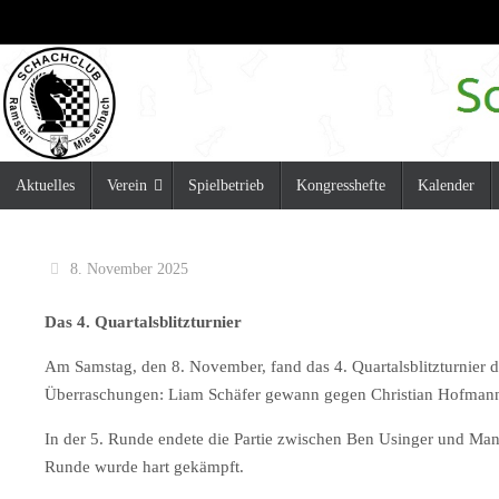
Zum
Inhalt
springen
Zum
Aktuelles
Verein
Spielbetrieb
Kongresshefte
Kalender
Inhalt
springen
8. November 2025
Das 4. Quartalsblitzturnier
Am Samstag, den 8. November, fand das 4. Quartalsblitzturnier
Überraschungen: Liam Schäfer gewann gegen Christian Hofman
In der 5. Runde endete die Partie zwischen Ben Usinger und Ma
Runde wurde hart gekämpft.