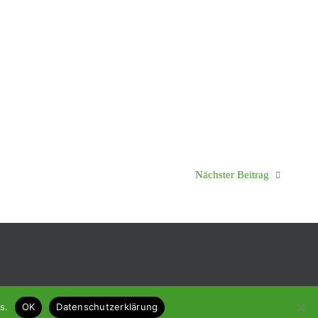
Nächster Beitrag
Präsentiert von
Tempera
&
WordPress.
s.
OK
Datenschutzerklärung