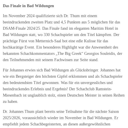
Das Finale in Bad Wildungen
Im November 2024 qualifizierte sich Dr. Thum mit einem
beeindruckenden zweiten Platz und 4,5 Punkten aus 5 möglichen für das
DSAM-Finale 2024/25. Das Finale fand im eleganten Maritim Hotel in
Bad Wildungen statt, wo 330 Schachspieler um den Titel kämpften. Der
prächtige Fürst von Metternich-Saal bot eine edle Kulisse für das
hochkarätige Event. Ein besonderes Highlight war die Anwesenheit des
bekannten Schachkommentators „The Big Greek“ Georgios Souleidis, der
den Teilnehmenden mit seinem Fachwissen zur Seite stand.
Für Johannes erwies sich Bad Wildungen als Glücksbringer. Johannes hat
wie ein Bergsteiger den höchsten Gipfel erklommen und als Schachspieler
den bedeutendsten Titel gewonnen. Was für ein unvergessliches und
beeindruckendes Erlebnis und Ergebnis! Der Schachclub Ramstein-
Miesenbach ist unglaublich stolz, einen Deutschen Meister in seinen Reihen
zu haben.
Dr. Johannes Thum plant bereits seine Teilnahme für die nächste Saison
2025/2026, voraussichtlich wieder im November in Bad Wildungen. Er
empfiehlt jedem Schachbegeisterten, an diesen außergewöhnlichen