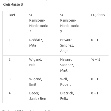
Kreisklasse B
Brett
SG
SG
Ergebnis
Ramstein-
Ramstein-
Niedermohr
Niedermohr
7
9
1
Raddatz,
Navarro
0 – 1
Mila
Sanchez,
Angel
2
Wigand,
Navarro
½ – ½
Nils
Sanchez,
Martin
3
Wigand,
Wall,
0 – 1
Emil
Robert
4
Bader,
Dietrich,
0 – 1
Janick Ben
Felix