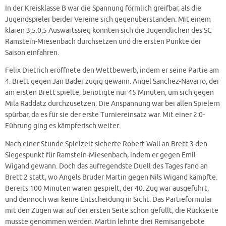
In der Kreisklasse B war die Spannung förmlich greifbar, als die
Jugendspieler beider Vereine sich gegenüberstanden. Mit einem
klaren 3,5:0,5 Auswärtssieg konnten sich die Jugendlichen des SC
Ramstein-Miesenbach durchsetzen und die ersten Punkte der
Saison einfahren.
Felix Dietrich eröffnete den Wettbewerb, indem er seine Partie am
4. Brett gegen Jan Bader zügig gewann. Angel Sanchez-Navarro, der
am ersten Brett spielte, benötigte nur 45 Minuten, um sich gegen
Mila Raddatz durchzusetzen. Die Anspannung war bei allen Spielern
spürbar, da es für sie der erste Turniereinsatz war. Mit einer 2:0-
Führung ging es kämpferisch weiter.
Nach einer Stunde Spielzeit sicherte Robert Wall an Brett 3 den
Siegespunkt für Ramstein-Miesenbach, indem er gegen Emil
Wigand gewann. Doch das aufregendste Duell des Tages fand an
Brett 2 statt, wo Angels Bruder Martin gegen Nils Wigand kämpfte.
Bereits 100 Minuten waren gespielt, der 40. Zug war ausgeführt,
und dennoch war keine Entscheidung in Sicht. Das Partieformular
mit den Zügen war auf der ersten Seite schon gefüllt, die Rückseite
musste genommen werden. Martin lehnte drei Remisangebote