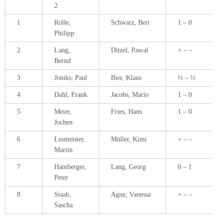
2
1
Rölle,
Schwarz, Bert
1 – 0
Philipp
2
Lang,
Ditzel, Pascal
+ – –
Bernd
3
Joniks, Paul
Bier, Klaus
½ – ½
4
Dahl, Frank
Jacobs, Mario
1 – 0
5
Meier,
Fries, Hans
1 – 0
Jochen
6
Lesmeister,
Müller, Kimi
+ – –
Martin
7
Hamberger,
Lang, Georg
0 – 1
Peter
8
Staab,
Agne, Vanessa
+ – –
Sascha