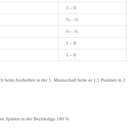
1 – 0
½ – ½
½ – ½
1 – 0
1 – 0
 beim Aushelfen in der 1. Mannschaft holte er 1,5 Punkten in 2
den Spielen in der Bezirksliga 100 %