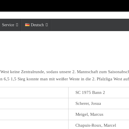
Service
Deutsch
a West keine Zentralrunde, sodass unsere 2. Mannschaft zum Saisonabsc
 6,5 1,5 Sieg konnte man mit weißer Weste in die 2. Pfalzliga West auf
SC 1975 Bann 2
Scherer, Josua
Meigel, Marcus
Chapuis-Roux, Marcel