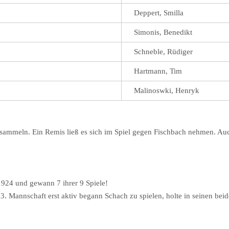
Deppert, Smilla
Simonis, Benedikt
Schneble, Rüdiger
Hartmann, Tim
Malinoswki, Henryk
sammeln. Ein Remis ließ es sich im Spiel gegen Fischbach nehmen. Auch
1924 und gewann 7 ihrer 9 Spiele!
r 3. Mannschaft erst aktiv begann Schach zu spielen, holte in seinen bei