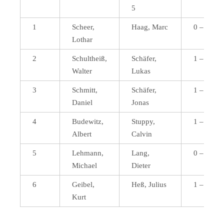
5
1
Scheer,
Haag, Marc
0 – 1
Lothar
2
Schultheiß,
Schäfer,
1 – 0
Walter
Lukas
3
Schmitt,
Schäfer,
1 – 0
Daniel
Jonas
4
Budewitz,
Stuppy,
1 – 0
Albert
Calvin
5
Lehmann,
Lang,
0 – 1
Michael
Dieter
6
Geibel,
Heß, Julius
1 – 0
Kurt