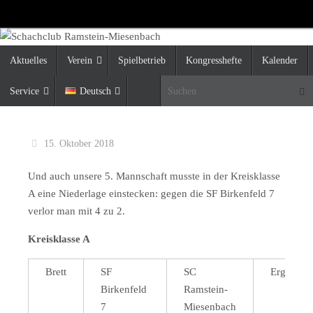
Zum
Inhalt
springen
Zum
Aktuelles
Verein
Spielbetrieb
Kongresshefte
Kalender
Inhalt
springen
Suc
Service
Deutsch
15. Oktober 2018
Und auch unsere 5. Mannschaft musste in der Kreisklasse
A eine Niederlage einstecken: gegen die SF Birkenfeld 7
verlor man mit 4 zu 2.
Kreisklasse A
Brett
SF
SC
Ergebnis
Birkenfeld
Ramstein-
7
Miesenbach