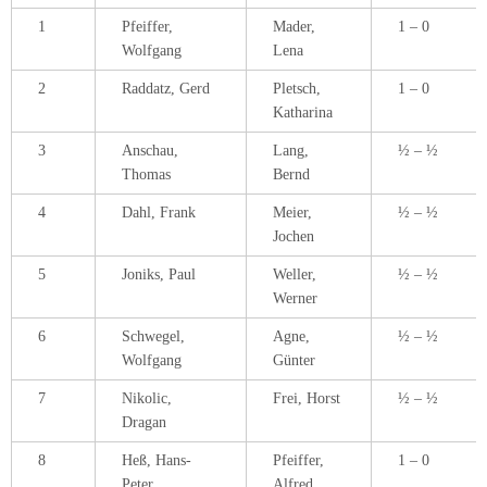
1
Pfeiffer,
Mader,
1 – 0
Wolfgang
Lena
2
Raddatz, Gerd
Pletsch,
1 – 0
Katharina
3
Anschau,
Lang,
½ – ½
Thomas
Bernd
4
Dahl, Frank
Meier,
½ – ½
Jochen
5
Joniks, Paul
Weller,
½ – ½
Werner
6
Schwegel,
Agne,
½ – ½
Wolfgang
Günter
7
Nikolic,
Frei, Horst
½ – ½
Dragan
8
Heß, Hans-
Pfeiffer,
1 – 0
Peter
Alfred