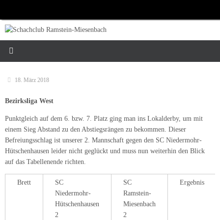
Zum
Inhalt
springen
18. März 2018
Bezirksliga West
Punktgleich auf dem 6. bzw. 7. Platz ging man ins Lokalderby, um mit
einem Sieg Abstand zu den Abstiegsrängen zu bekommen. Dieser
Befreiungsschlag ist unserer 2. Mannschaft gegen den SC Niedermohr-
Hütschenhausen leider nicht geglückt und muss nun weiterhin den Blick
auf das Tabellenende richten.
Brett
SC
SC
Ergebnis
Niedermohr-
Ramstein-
Hütschenhausen
Miesenbach
2
2