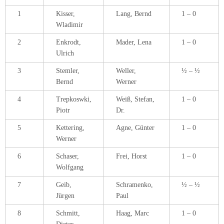
1
Kisser,
Lang, Bernd
1 – 0
Wladimir
2
Enkrodt,
Mader, Lena
1 – 0
Ulrich
3
Stemler,
Weller,
½ – ½
Bernd
Werner
4
Trepkoswki,
Weiß, Stefan,
1 – 0
Piotr
Dr.
5
Kettering,
Agne, Günter
1 – 0
Werner
6
Schaser,
Frei, Horst
1 – 0
Wolfgang
7
Geib,
Schramenko,
½ – ½
Jürgen
Paul
8
Schmitt,
Haag, Marc
1 – 0