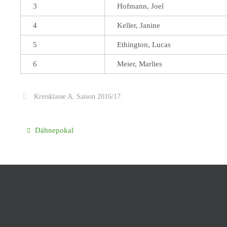
3
Hofmann, Joel
4
Keller, Janine
5
Ethington, Lucas
6
Meier, Marlies
Kreisklasse A
,
Saison 2016/17
.
Dähnepokal