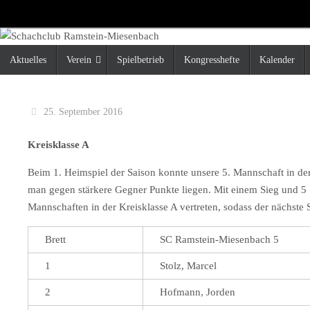
Zum
Inhalt
springen
Zum
Aktuelles
Verein
Spielbetrieb
Kongresshefte
Kalender
Inhalt
springen
25. September 2016
Kreisklasse A
Beim 1. Heimspiel der Saison konnte unsere 5. Mannschaft in der
man gegen stärkere Gegner Punkte liegen. Mit einem Sieg und 5 1
Mannschaften in der Kreisklasse A vertreten, sodass der nächste S
Brett
SC Ramstein-Miesenbach 5
1
Stolz, Marcel
2
Hofmann, Jorden