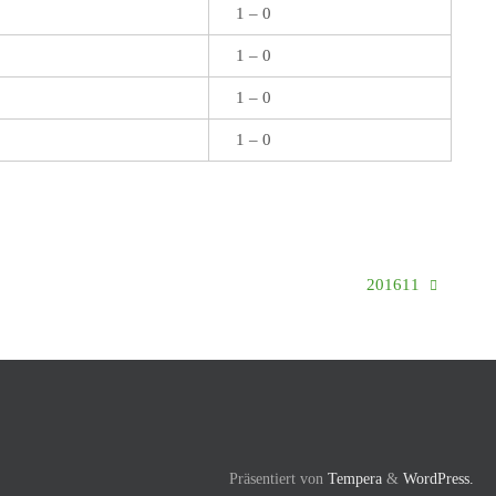
1 – 0
1 – 0
1 – 0
1 – 0
201611
Präsentiert von
Tempera
&
WordPress.