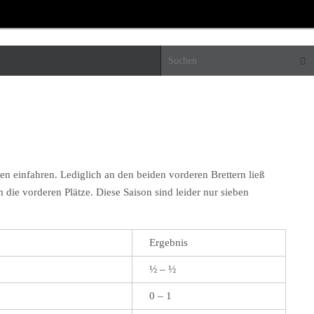
Suc
n einfahren. Lediglich an den beiden vorderen Brettern ließ
die vorderen Plätze. Diese Saison sind leider nur sieben
Ergebnis
½ – ½
0 – 1