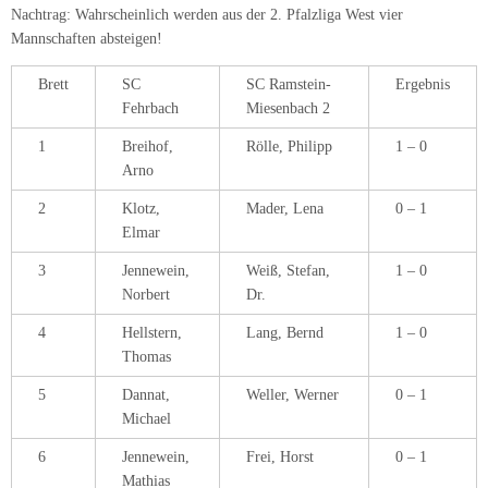
Nachtrag: Wahrscheinlich werden aus der 2. Pfalzliga West vier
Mannschaften absteigen!
Brett
SC
SC Ramstein-
Ergebnis
Fehrbach
Miesenbach 2
1
Breihof,
Rölle, Philipp
1 – 0
Arno
2
Klotz,
Mader, Lena
0 – 1
Elmar
3
Jennewein,
Weiß, Stefan,
1 – 0
Norbert
Dr.
4
Hellstern,
Lang, Bernd
1 – 0
Thomas
5
Dannat,
Weller, Werner
0 – 1
Michael
6
Jennewein,
Frei, Horst
0 – 1
Mathias