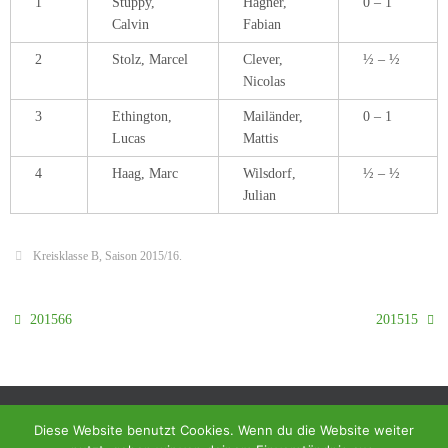
1
Stuppy,
Hagner,
0 – 1
Calvin
Fabian
2
Stolz, Marcel
Clever,
½ – ½
Nicolas
3
Ethington,
Mailänder,
0 – 1
Lucas
Mattis
4
Haag, Marc
Wilsdorf,
½ – ½
Julian
Kreisklasse B
,
Saison 2015/16
.
201566
201515
Diese Website benutzt Cookies. Wenn du die Website weiter