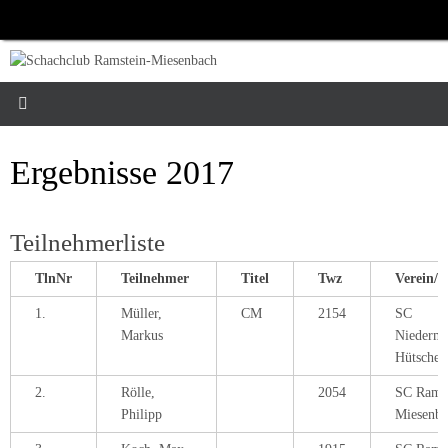
Zum
Inhalt
springen
Ergebnisse 2017
Teilnehmerliste
TlnNr
Teilnehmer
Titel
Twz
Verein/O
1.
Müller,
CM
2154
SC
Markus
Niederm
Hütschen
2.
Rölle,
2054
SC Ramst
Philipp
Miesenba