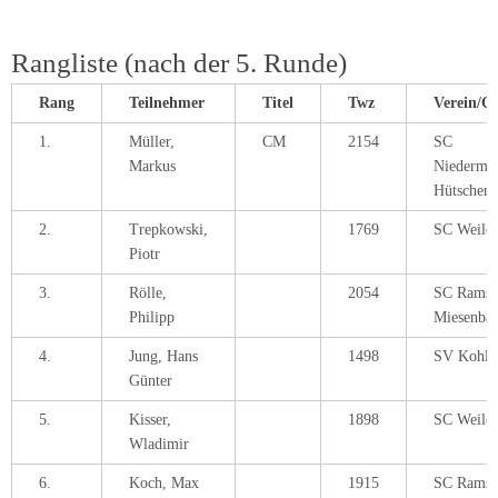
Rangliste (nach der 5. Runde)
Rang
Teilnehmer
Titel
Twz
Verein/O
1.
Müller,
CM
2154
SC
Markus
Niedermo
Hütschenh
2.
Trepkowski,
1769
SC Weile
Piotr
3.
Rölle,
2054
SC Ramst
Philipp
Miesenba
4.
Jung, Hans
1498
SV Kohlba
Günter
5.
Kisser,
1898
SC Weile
Wladimir
6.
Koch, Max
1915
SC Ramst