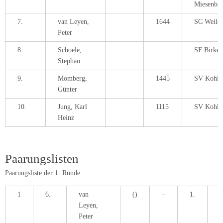
Miesenba
7.
van Leyen,
1644
SC Weile
Peter
8.
Schoele,
SF Birken
Stephan
9.
Momberg,
1445
SV Kohlba
Günter
10.
Jung, Karl
1115
SV Kohlba
Heinz
Paarungslisten
Paarungsliste der 1. Runde
1
6.
van
()
–
1.
M
Leyen,
M
Peter