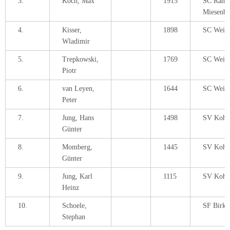
3.
Koch, Max
1915
SC Ramst
Miesenba
4.
Kisser,
1898
SC Weile
Wladimir
5.
Trepkowski,
1769
SC Weile
Piotr
6.
van Leyen,
1644
SC Weile
Peter
7.
Jung, Hans
1498
SV Kohlb
Günter
8.
Momberg,
1445
SV Kohlb
Günter
9.
Jung, Karl
1115
SV Kohlb
Heinz
10.
Schoele,
SF Birke
Stephan