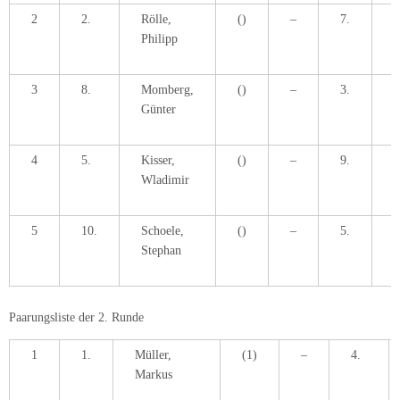
2
2.
Rölle,
()
–
7.
J
Philipp
G
3
8.
Momberg,
()
–
3.
K
Günter
4
5.
Kisser,
()
–
9.
J
Wladimir
H
5
10.
Schoele,
()
–
5.
T
Stephan
P
Paarungsliste der 2. Runde
1
1.
Müller,
(1)
–
4.
Markus