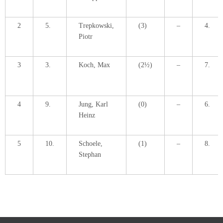
2
5.
Trepkowski,
(3)
–
4.
Piotr
3
3.
Koch, Max
(2½)
–
7.
4
9.
Jung, Karl
(0)
–
6.
Heinz
5
10.
Schoele,
(1)
–
8.
Stephan