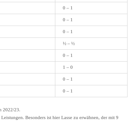
0 – 1
0 – 1
0 – 1
½ – ½
0 – 1
1 – 0
0 – 1
0 – 1
n 2022/23.
 Leistungen. Besonders ist hier Lasse zu erwähnen, der mit 9