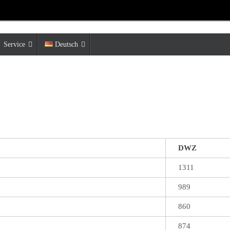
Service
Deutsch
DWZ
1311
989
860
874