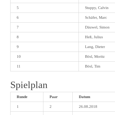
5
Stuppy, Calvin
6
Schäfer, Marc
7
Däuwel, Simon
8
Heß, Julius
9
Lang, Dieter
10
Bösl, Moritz
11
Bösl, Tim
Spielplan
Runde
Paar
Datum
1
2
26.08.2018