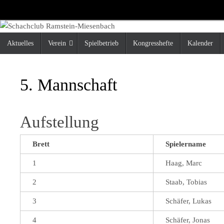
Zum
Inhalt
springen
Zum
Aktuelles
Verein
Spielbetrieb
Kongresshefte
Kalender
Inhalt
springen
5. Mannschaft
Aufstellung
Brett
Spielername
1
Haag, Marc
2
Staab, Tobias
3
Schäfer, Lukas
4
Schäfer, Jonas